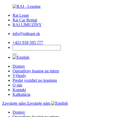
Rai Lease
Rai Car Rental
RAI LIMUZÍNY
info@railease.sk
+421 918 595 777
Domov
Operatívny leasing na mieru
Výhody
Predaj vozidiel po leasingu
O nás
Kontakt
Kalkulácia
Zavolajte nám
Zavolajte nám
Domov
Operatívny leasing na mieru