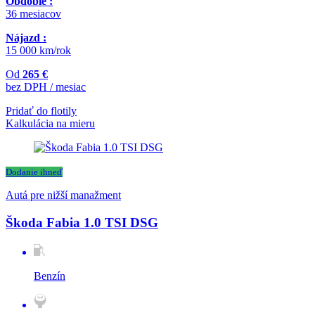
Obdobie :
36 mesiacov
Nájazd :
15 000 km/rok
Od
265 €
bez DPH / mesiac
Pridať do flotily
Kalkulácia na mieru
Dodanie ihneď
Autá pre nižší manažment
Škoda Fabia 1.0 TSI DSG
Benzín