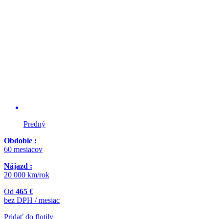
Predný
Obdobie :
60 mesiacov
Nájazd :
20 000 km/rok
Od
465 €
bez DPH / mesiac
Pridať do flotily