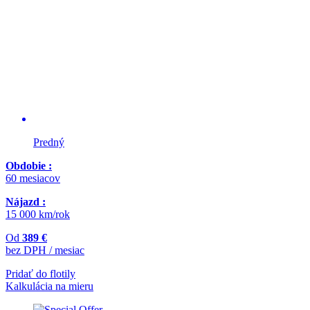
Predný
Obdobie :
60 mesiacov
Nájazd :
15 000 km/rok
Od
389 €
bez DPH / mesiac
Pridať do flotily
Kalkulácia na mieru