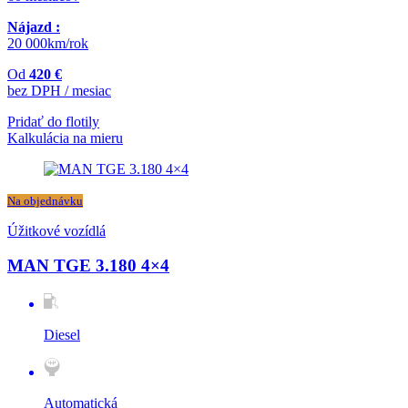
Nájazd :
20 000km/rok
Od
420 €
bez DPH / mesiac
Pridať do flotily
Kalkulácia na mieru
Na objednávku
Úžitkové vozídlá
MAN TGE 3.180 4×4
Diesel
Automatická