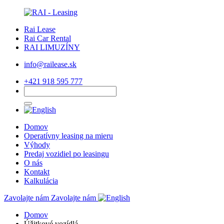
Rai Lease
Rai Car Rental
RAI LIMUZÍNY
info@railease.sk
+421 918 595 777
Domov
Operatívny leasing na mieru
Výhody
Predaj vozidiel po leasingu
O nás
Kontakt
Kalkulácia
Zavolajte nám
Zavolajte nám
Domov
Úžitkové vozídlá